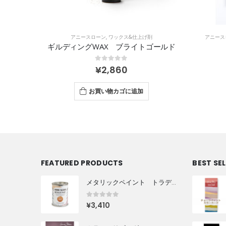
剤
アニースローン
,
ワックス&仕上げ剤
アニース
ギルディングWAX ブライトゴールド
0
out of 5
¥
2,860
お買い物カゴに追加
FEATURED PRODUCTS
BEST SE
メタリックペイント トラディショナルゴールド
0
out of 5
¥
3,410