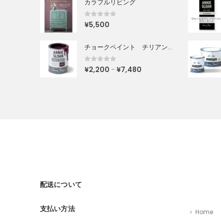
カラフルリビング
0
out of 5
¥
5,500
チョークペイント チリアンプラム
0
out of 5
¥
2,200
¥
7,480
–
配送について
支払い方法
Home