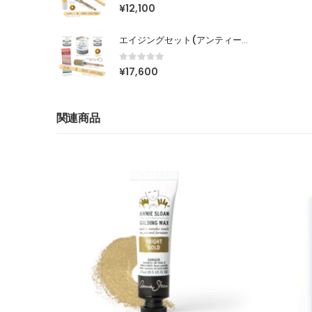
0
out of 5
¥
12,100
エイジングセット(アンティークに仕上げたい方はこちら)
0
out of 5
¥
17,600
関連商品