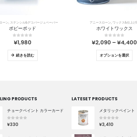
ローン
,
ステンシル&デコパージュペーパー
アニースローン
,
ワックス&仕上げ
ポピーポッド
ホワイトワックス
0
out of 5
0
out of 5
¥
1,980
¥
2,090
–
¥
4,40
続きを読む
オプションを選択
LLING PRODUCTS
LATESET PRODUCTS
チョークペイント カラーカード
0
out of 5
0
out of 5
¥
330
¥
3,410