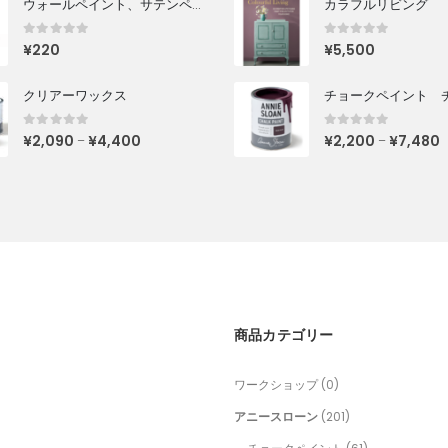
ウォールペイント、サテンペイントカラーカード
カラフルリビング
0
out of 5
0
out of 5
¥
220
¥
5,500
クリアーワックス
0
out of 5
0
out of 5
¥
2,090
¥
4,400
¥
2,200
¥
7,480
–
–
商品カテゴリー
ワークショップ
(0)
アニースローン
(201)