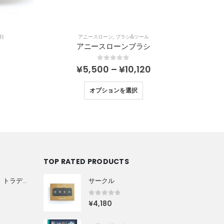
剤
アニースローン
,
ブラシ&ツール
アニースローンブラシ
チョー
0
out of 5
0
¥
5,500
–
¥
10,120
オプションを選択
TOP RATED PRODUCTS
メタリックペイント トラディショナルゴールド
サークル
0
out of 5
¥
4,180