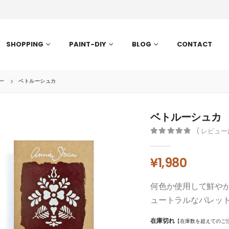
SHOPPING
PAINT-DIY
BLOG
CONTACT
ー
ベトルーシュカ
ベトルーシュカ
( レビュ
0
out of 5
¥
1,980
何色か使用して鮮や
ュートラルなパレッ
在庫切れ
【在庫数を超えてのご