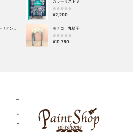
カラーリスト３
0
out of 5
¥
2,200
チョークペイント チリアンプラム
モナコ 丸椅子
0
out of 5
¥
10,780