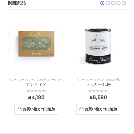
関連商品
アニースローン
,
ステンシル&デコパージュペーパー
アニースローン
,
ワックス&仕上げ剤
アンティア
ラッカー1L缶
¥
4,180
¥
8,580
0
out of 5
0
out of 5
お買い物カゴに追加
お買い物カゴに追加