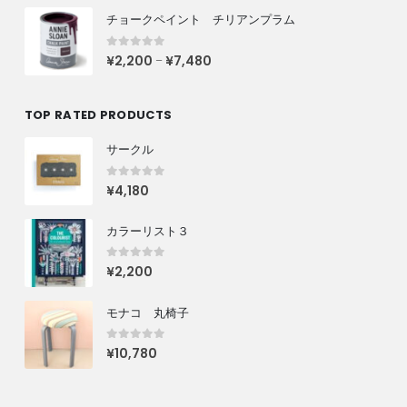
チョークペイント チリアンプラム
0
out of 5
¥
2,200
¥
7,480
–
TOP RATED PRODUCTS
サークル
0
out of 5
¥
4,180
カラーリスト３
0
out of 5
¥
2,200
モナコ 丸椅子
0
out of 5
¥
10,780