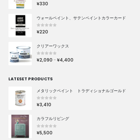
0
out of 5
¥
330
ウォールペイント、サテンペイントカラーカード
0
out of 5
¥
220
クリアーワックス
0
out of 5
¥
2,090
¥
4,400
–
LATESET PRODUCTS
メタリックペイント トラディショナルゴールド
0
out of 5
¥
3,410
カラフルリビング
0
out of 5
¥
5,500